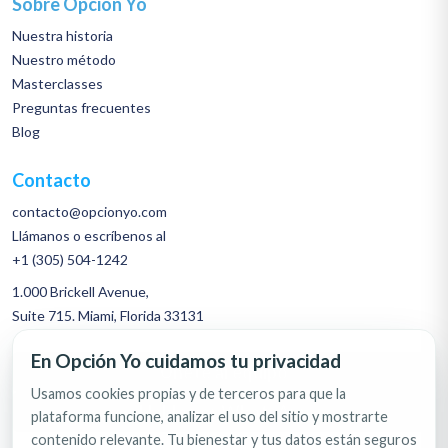
Sobre Opción Yo
Nuestra historia
Nuestro método
Masterclasses
Preguntas frecuentes
Blog
Contacto
contacto@opcionyo.com
Llámanos o escríbenos al
+1 (305) 504-1242
1.000 Brickell Avenue,
Suite 715. Miami, Florida 33131
En Opción Yo cuidamos tu privacidad
Únete al equipo
Usamos cookies propias y de terceros para que la
Habla por WhatsApp
plataforma funcione, analizar el uso del sitio y mostrarte
contenido relevante. Tu bienestar y tus datos están seguros