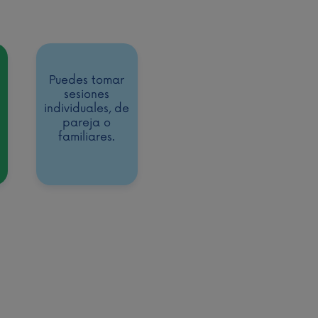
Puedes tomar
sesiones
individuales, de
pareja o
familiares.