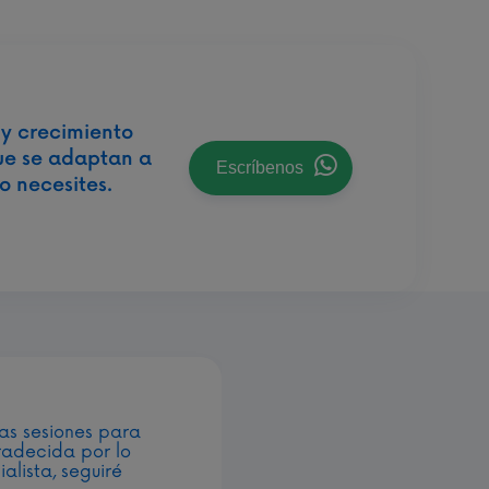
 y crecimiento
ue se adaptan a
Escríbenos
o necesites.
as sesiones para
radecida por lo
alista, seguiré