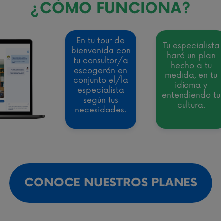
¿CÓMO FUNCIONA?
En tu tour de
Tu especialista
bienvenida con
hará un plan
tu consultor/a
hecho a tu
escogerán en
medida, en tu
conjunto el/la
idioma y
especialista
entendiendo tu
según tus
cultura.
necesidades.
CONOCE NUESTROS PLANES