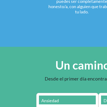
puedes ser completament
honesto/a, con alguien que trab
tu lado.
Un camino
Desde el primer día encontrar
Ansiedad
D