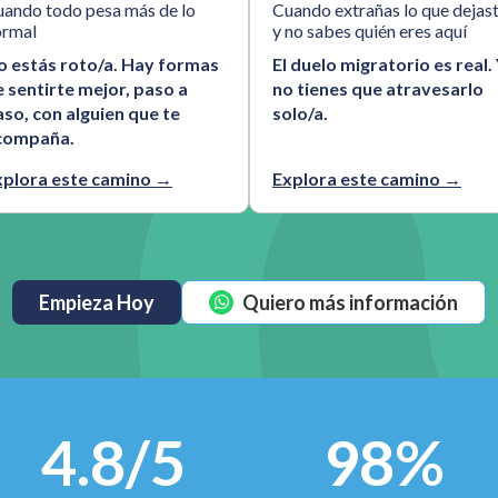
ando todo pesa más de lo
Cuando extrañas lo que dejas
ormal
y no sabes quién eres aquí
o estás roto/a. Hay formas
El duelo migratorio es real.
 sentirte mejor, paso a
no tienes que atravesarlo
so, con alguien que te
solo/a.
compaña.
xplora este camino →
Explora este camino →
Empieza Hoy
Quiero más información
4.8/5
98%