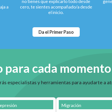
e
no tienes que explicarlo todo desde
gene
aja a
cero, te sientes acompañado/a desde
el inicio.
Da el Primer Paso
 para cada momento 
ás especialistas y herramientas para ayudarte a at
epresión
Migración