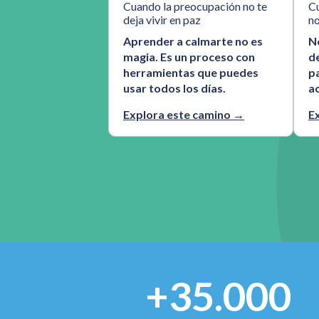
Cuando la preocupación no te
Cu
deja vivir en paz
n
Aprender a calmarte no es
N
magia. Es un proceso con
de
herramientas que puedes
pa
usar todos los días.
a
Explora este camino →
E
+35.000