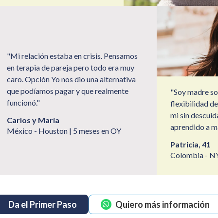
"Mi relación estaba en crisis. Pensamos
en terapia de pareja pero todo era muy
caro. Opción Yo nos dio una alternativa
que podíamos pagar y que realmente
"Soy madre sol
funcionó."
flexibilidad d
mi sin descuid
Carlos y María
aprendido a ma
México - Houston | 5 meses en OY
Patricia, 41
Colombia - NY
Da el Primer Paso
Quiero más información