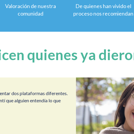
Valoración de nuestra
De quienes han vivido el
comunidad
proceso nos recomiendan
icen quienes ya diero
entar dos plataformas diferentes.
ntí que alguien entendía lo que