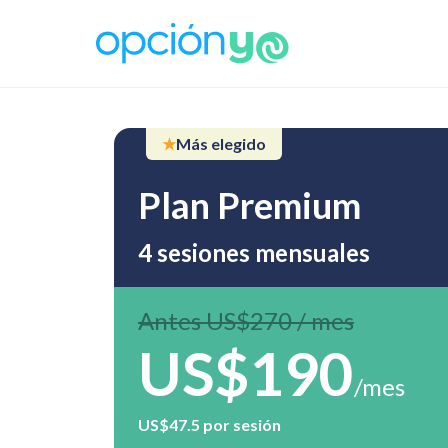
★
Más elegido
Plan Premium
4 sesiones mensuales
Antes US$270 / mes
US$190
/mes
US$47.5 por sesión