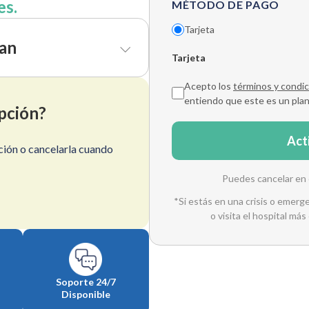
es.
MÉTODO DE PAGO
Tarjeta
lan
Tarjeta
Acepto los
términos y condic
entiendo que este es un pla
pción?
Act
ción o cancelarla cuando
Puedes cancelar en
*Si estás en una crisis o emer
o visita el hospital má
Soporte 24/7
Disponible