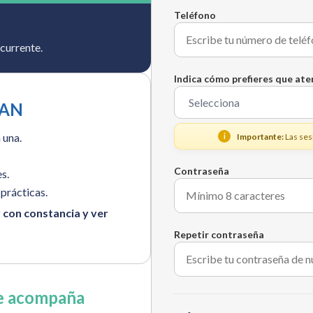
Teléfono
currente.
Indica cómo prefieres que ate
LAN
 una.
Importante:
Las ses
i
Contraseña
s.
prácticas.
 con constancia y ver
Repetir contraseña
te acompaña