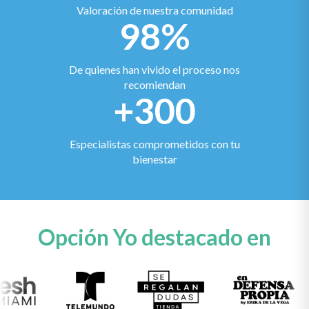
Valoración de nuestra comunidad
98%
De quienes han vivido el proceso nos
recomiendan
+300
Especialistas comprometidos con tu
bienestar
Opción Yo destacado en