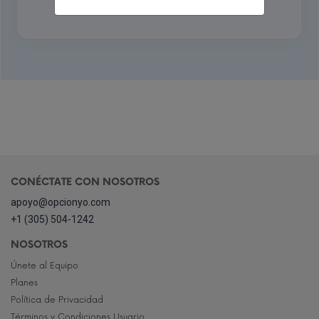
CONÉCTATE CON NOSOTROS
apoyo@opcionyo.com
+1 (305) 504-1242
NOSOTROS
Únete al Equipo
Planes
Política de Privacidad
Términos y Condiciones Usuario