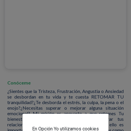
Conóceme
¿Sientes que la Tristeza, Frustración, Angustia o Ansiedad
se desbordan en tu vida y te cuesta RETOMAR TU
tranquilidad?¿Te desborda el estrés, la culpa, la pena o el
enojo?¿Necesitas superar o mejorar alguna situación
emocional? Mi misión es apoyarte a que retomes Tu
bienestar emocional para que logres mejorar tus
relaciones de Pareja, Familiar ó Laboral, para ello es
En Opción Yo utilizamos cookies
importante desarrollar tu Autocuidado con recursos como