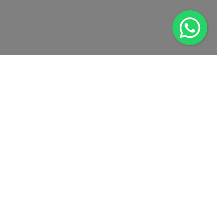
Conéctate con nosotros
apoyo@opcionyo.com
+1 (305) 767-9862
Política de Privacidad
Términos y Condiciones Usuario