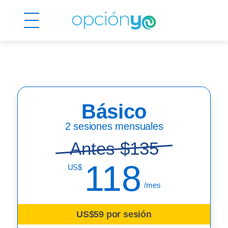
Básico
2 sesiones mensuales
Antes $135
118
US$
/mes
US$59 por sesión