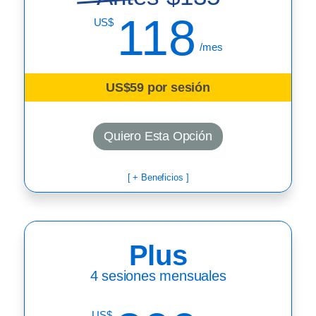
118
US$
/mes
US$59 por sesión
Quiero Esta Opción
[ + Beneficios ]
Plus
4 sesiones mensuales
US$