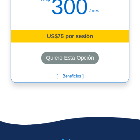
300
/mes
US$75 por sesión
Quiero Esta Opción
[ + Beneficios ]