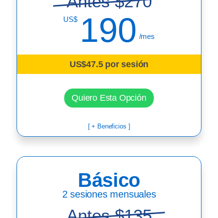
Antes $270
190
US$
/mes
US$47.5 por sesión
Quiero Esta Opción
[ + Beneficios ]
Básico
2 sesiones mensuales
Antes $135