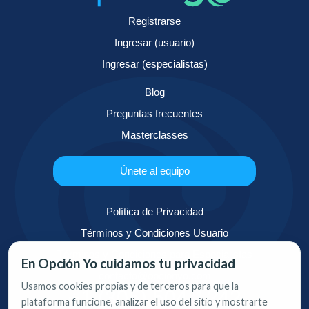
Registrarse
Ingresar (usuario)
Ingresar (especialistas)
Blog
Preguntas frecuentes
Masterclasses
Únete al equipo
Política de Privacidad
Términos y Condiciones Usuario
Términos y Condiciones para Especialistas
En Opción Yo cuidamos tu privacidad
contacto@opcionyo.com
Usamos cookies propias y de terceros para que la
+1 (305) 504-1242
plataforma funcione, analizar el uso del sitio y mostrarte