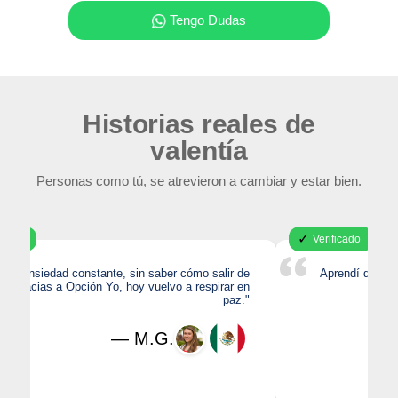
Tengo Dudas
Historias reales de
valentía
Personas como tú, se atrevieron a cambiar y estar bien.
✓
Verificado
Aprendí que poner límites no me hace egoísta, sino
valiente. Ahora me priorizo sin culpa."
— L.R.