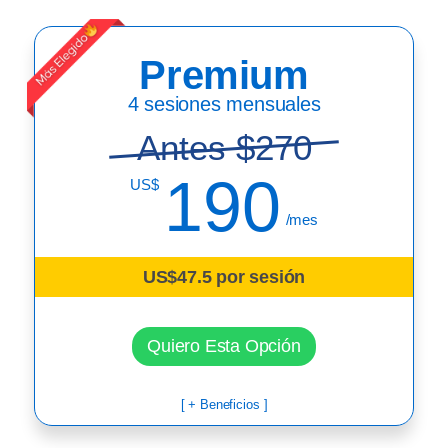
Premium
4 sesiones mensuales
Antes $270
190
US$
/mes
US$47.5 por sesión
Quiero Esta Opción
[ + Beneficios ]