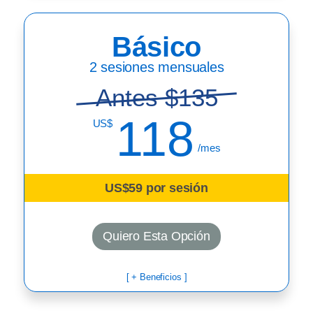
Básico
2 sesiones mensuales
Antes $135
118
US$
/mes
US$59 por sesión
Quiero Esta Opción
[ + Beneficios ]