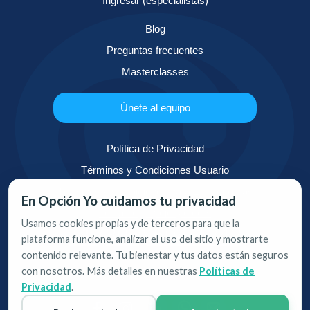
Ingresar (especialistas)
Blog
Preguntas frecuentes
Masterclasses
Únete al equipo
Política de Privacidad
Términos y Condiciones Usuario
Términos y Condiciones para Especialistas
En Opción Yo cuidamos tu privacidad
contacto@opcionyo.com
Usamos cookies propias y de terceros para que la
+1 (305) 504-1242
plataforma funcione, analizar el uso del sitio y mostrarte
contenido relevante. Tu bienestar y tus datos están seguros
1.000 Brickell Avenue, Suite 715,
con nosotros. Más detalles en nuestras
Políticas de
Miami, Florida 33.131
Privacidad
.