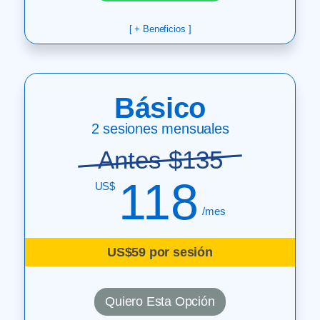
[ + Beneficios ]
Básico
2 sesiones mensuales
Antes $135
118
US$
/mes
US$59 por sesión
Quiero Esta Opción