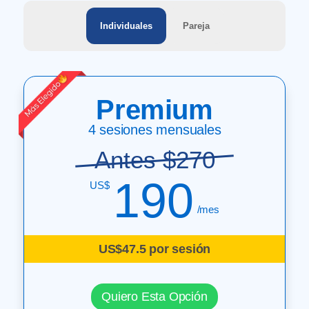
Individuales
Pareja
Premium
4 sesiones mensuales
Antes $270
190
US$
/mes
US$47.5 por sesión
Quiero Esta Opción