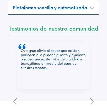
Plataforma sencilla y automatizada
Testimonios de nuestra comunidad
aber que existen
Me gustó mucho que además d
 guiarte y ayudarte
sesiones tengo a una persona
vías de claridad y
ayuda a mantenerme motivada
io del caos de
abandonar mis objetivos. Me s
acompañada.
Previous
Next