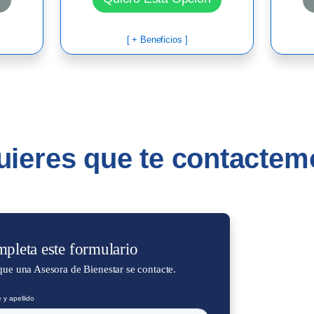
[ + Beneficios ]
ieres que te contacte
pleta este formulario
que una Asesora de Bienestar se contacte.