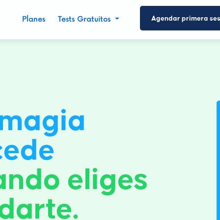
Agendar primera ses
Planes
Tests Gratuitos
 magia
cede
ando eliges
darte.