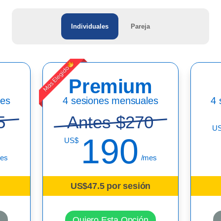
Individuales
Pareja
Premium
les
4 sesiones mensuales
4 
5
Antes $270
U
190
US$
es
/mes
US$47.5 por sesión
n
Quiero Esta Opción