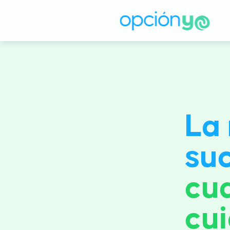
La
su
cu
cui