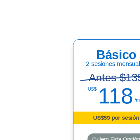
Básico
2 sesiones mensua
Antes $13
118
US$
/m
US$59 por sesión
Quiero Esta Opció