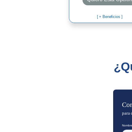
[ + Beneficios ]
¿Qu
Com
para 