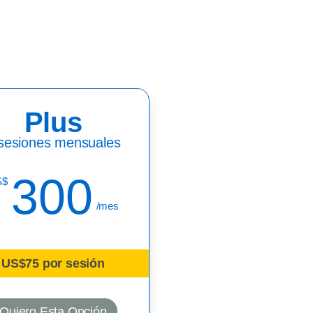
Plus
sesiones mensuales
300
S$
/mes
US$75 por sesión
Quiero Esta Opción