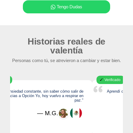
Tengo Dudas
Historias reales de
valentía
Personas como tú, se atrevieron a cambiar y estar bien.
✓
Verificado
Aprendí que poner límites no me hace egoísta, sino
valiente. Ahora me priorizo sin culpa."
— L.R.