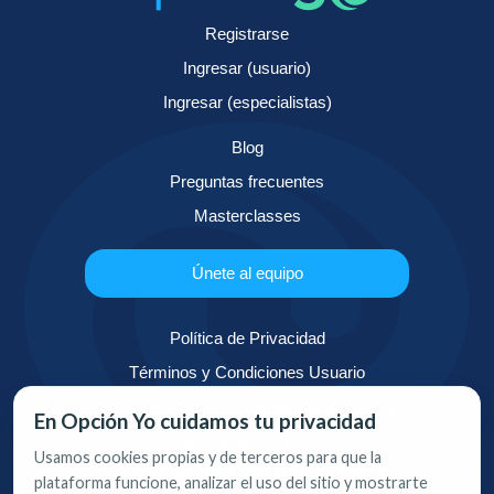
Registrarse
Ingresar (usuario)
Ingresar (especialistas)
Blog
Preguntas frecuentes
Masterclasses
Únete al equipo
Política de Privacidad
Términos y Condiciones Usuario
Términos y Condiciones para Especialistas
En Opción Yo cuidamos tu privacidad
contacto@opcionyo.com
Usamos cookies propias y de terceros para que la
+1 (305) 504-1242
plataforma funcione, analizar el uso del sitio y mostrarte