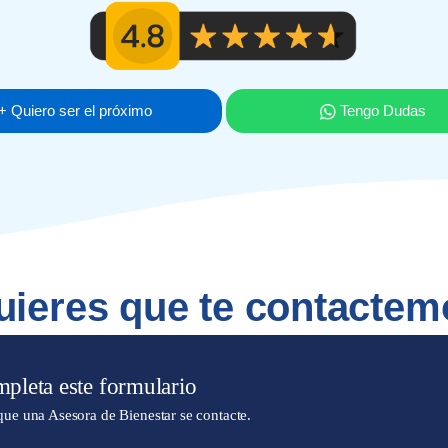
+ Quiero ser el próximo
Tengo Dudas
ieres que te contacte
pleta este formulario
que una Asesora de Bienestar se contacte.