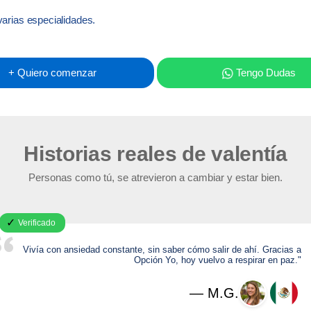
arias especialidades.
+ Quiero comenzar
Tengo Dudas
Historias reales de valentía
Personas como tú, se atrevieron a cambiar y estar bien.
✓
Verificado
Aprendí que poner límites no me hace egoísta, sino valiente. Ahora me
priorizo sin culpa."
— L.R.