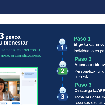
3
pasos
Paso 1
u bienestar
Elige tu camino:
 semana, estarás con tu
Individual o en par
demoras ni complicaciones
Paso 2
Agenda tu bienv
Personaliza tu ru
bienestar.
Paso 3
Descarga la APP
Toma sesiones des
recursos exclusi