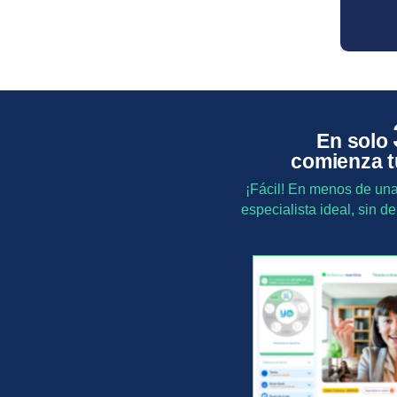
En solo
comienza t
¡Fácil! En menos de una
especialista ideal, sin 