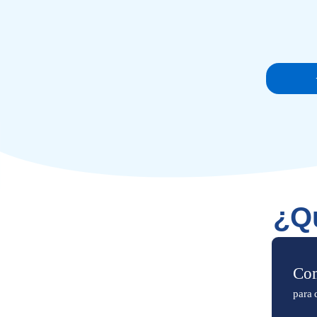
¿Qu
Com
para 