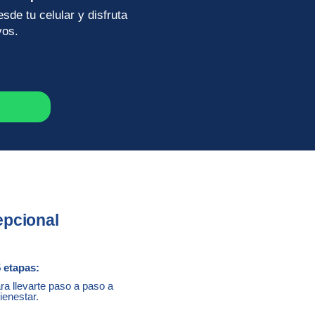
de tu celular y disfruta
vos.
epcional
 etapas:
a llevarte paso a paso a
ienestar.