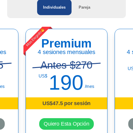
Individuales
Pareja
Premium
les
4 sesiones mensuales
4 
5
Antes $270
U
190
US$
es
/mes
US$47.5 por sesión
n
Quiero Esta Opción