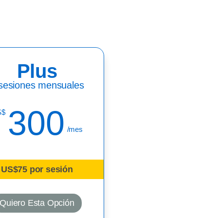
Plus
sesiones mensuales
300
S$
/mes
US$75 por sesión
Quiero Esta Opción