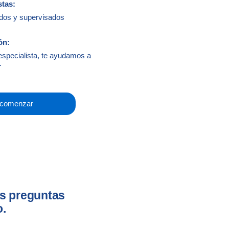
stas:
dos y supervisados
ón:
 especialista, te ayudamos a
.
 comenzar
as preguntas
o.