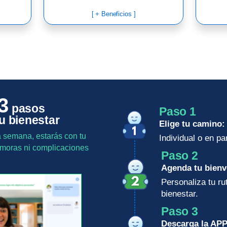
[ + Beneficios ]
3
pasos
Paso 1
u bienestar
Elige tu camino:
 semana, estarás con tu
Individual o en par
demoras ni complicaciones
Paso 2
Agenda tu bienv
Personaliza tu ru
bienestar.
Paso 3
Descarga la APP