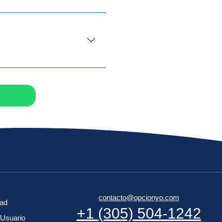
contacto@opcionyo.com
dad
+1 (305) 504-1242
 Usuario