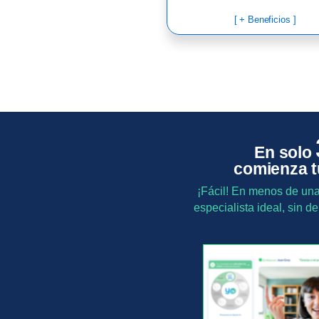
[ + Beneficios ]
En solo
comienza t
¡Fácil! En menos de una
especialista ideal, sin 