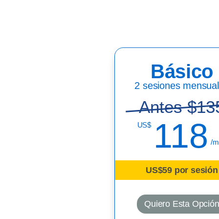
Básico
2 sesiones mensua
Antes $13
118
US$
/m
US$59 por sesión
Quiero Esta Opció