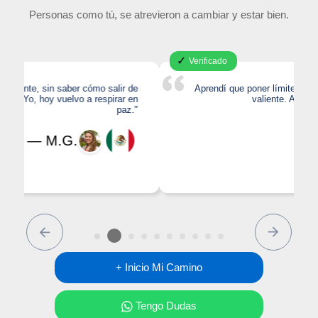
Personas como tú, se atrevieron a cambiar y estar bien.
✓
Verificado
Aprendí que poner límites no me hace egoísta, sino
valiente. Ahora me priorizo sin culpa."
— L.R.
Previous
Next
+ Inicio Mi Camino
Tengo Dudas