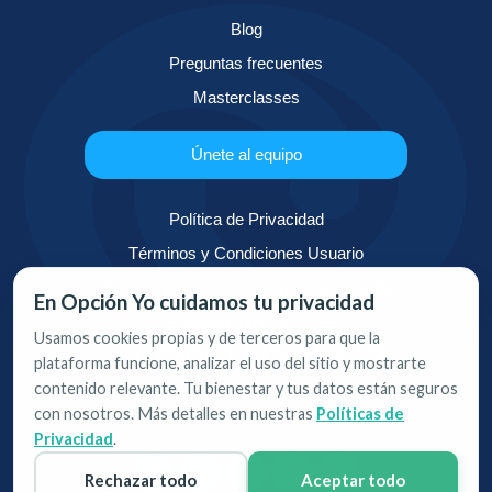
Blog
Preguntas frecuentes
Masterclasses
Únete al equipo
Política de Privacidad
Términos y Condiciones Usuario
Términos y Condiciones para Especialistas
En Opción Yo cuidamos tu privacidad
contacto@opcionyo.com
Usamos cookies propias y de terceros para que la
+1 (305) 504-1242
plataforma funcione, analizar el uso del sitio y mostrarte
contenido relevante. Tu bienestar y tus datos están seguros
1.000 Brickell Avenue, Suite 715,
con nosotros. Más detalles en nuestras
Políticas de
Miami, Florida 33.131
Privacidad
.
Rechazar todo
Aceptar todo