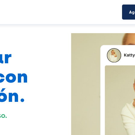
Ag
ar
con
ón.
so.