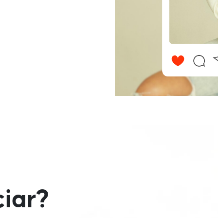
n
ciar?