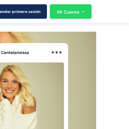
endar primera sesión
Mi Cuenta