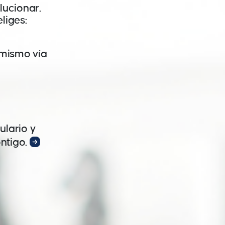
lucionar.
liges:
mismo vía
ulario y
ntigo.