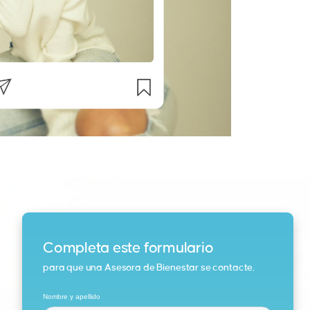
Completa este formulario
para que una Asesora de Bienestar se contacte.