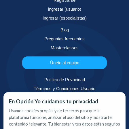
Registrarse
Ingresar (usuario)
Ingresar (especialistas)
Blog
Preguntas frecuentes
Masterclasses
Únete al equipo
Política de Privacidad
Términos y Condiciones Usuario
Términos y Condiciones para Especialistas
En Opción Yo cuidamos tu privacidad
contacto@opcionyo.com
Usamos cookies propias y de terceros para que la
+1 (305) 504-1242
plataforma funcione, analizar el uso del sitio y mostrarte
contenido relevante. Tu bienestar y tus datos están seguros
1.000 Brickell Avenue, Suite 715,