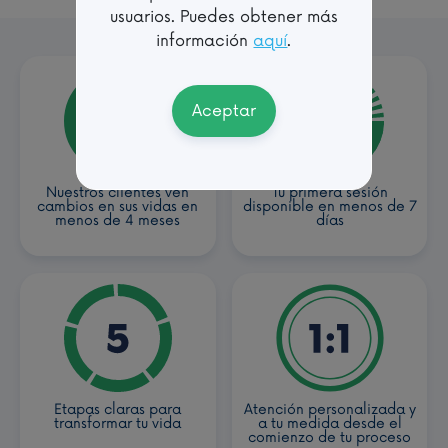
usuarios. Puedes obtener más
información
aquí
.
Aceptar
Nuestros clientes ven
Tu primera sesión
cambios en sus vidas en
disponible en menos de 7
menos de 4 meses
días
Etapas claras para
Atención personalizada y
transformar tu vida
a tu medida desde el
comienzo de tu proceso