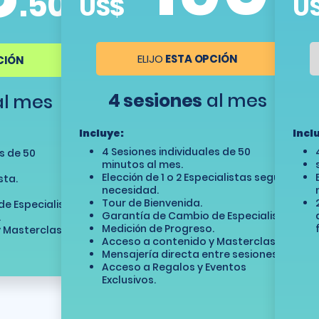
.50
US$
U
ELIJO
ESTA OPCIÓN
CIÓN
4 sesiones
al mes
l mes
Incluye:
Incl
4 Sesiones individuales de 50
es de 50
minutos al mes.
Elección de 1 o 2 Especialistas según
sta.
necesidad.
Tour de Bienvenida.
e Especialista.
Garantía de Cambio de Especialista.
.
Medición de Progreso.
 Masterclasses.
Acceso a contenido y Masterclasses.
Mensajería directa entre sesiones.
Acceso a Regalos y Eventos
Exclusivos.