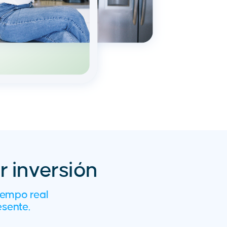
r inversión
iempo real
esente.