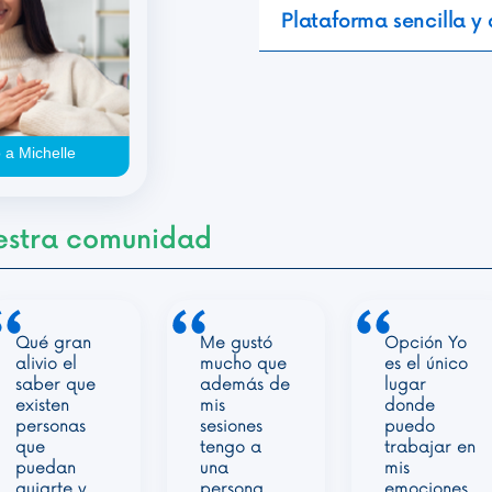
Plataforma sencilla y
 a Michelle
uestra comunidad
Después de
Me gustó
La
mucho
que es un
profesional
tiempo que
lugar
que me
no me
donde no
atendió fue
animaba a
me siento
muy atenta
empezar,
juzgado y
y la
probé
donde
plataforma
Opción Yo
siento que
me dio