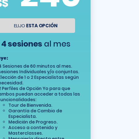
S$
ELIJO
ESTA OPCIÓN
4 sesiones
al mes
uye:
4 Sesiones de 60 minutos al mes.
sesiones Individuales y/o conjuntas.
Elección de 1 o 2 Especialistas según
necesidad.
2 Perfiles de Opción Yo para que
ambos puedan acceder a todas las
funcionalidades:
Tour de Bienvenida.
Garantía de Cambio de
Especialista.
Medición de Progreso.
Acceso a contenido y
Masterclasses.
Mensajería directa entre