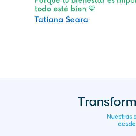
Porque tu bienestar es imp
todo esté bien 💙
Tatiana Seara
Transforma
Nuestras 
desde 