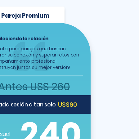
n Pareja Premium
leciendo la relación
ecto para parejas que buscan
rar su conexión y superar retos con
pañamiento profesional.
truyan juntos su mejor versión!
Antes US$ 260
US$60
ada sesión a tan solo
240
sual