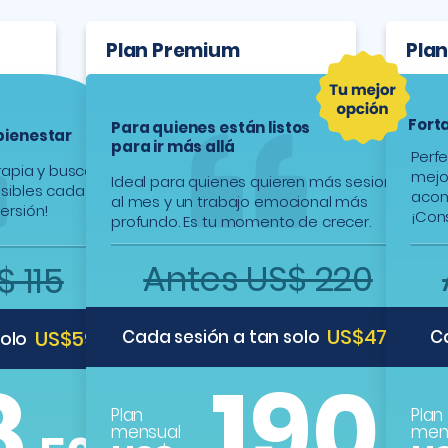
Plan Premium
Pla
Forta
Para quienes están listos
 bienestar
para ir más allá
Perf
erapia y buscan
mejo
Ideal para quienes quieren más sesiones
esibles cada
acom
al mes y un trabajo emocional más
ersión!
¡Cons
profundo. Es tu momento de crecer.
Antes US$ 220
 115
US$47.5
US$59
Cada sesión a tan solo
C
solo
190
8
Plan
Plan
mensual
men