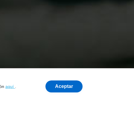
Aceptar
ión
aquí
.
¿Crees que tienes síntomas de