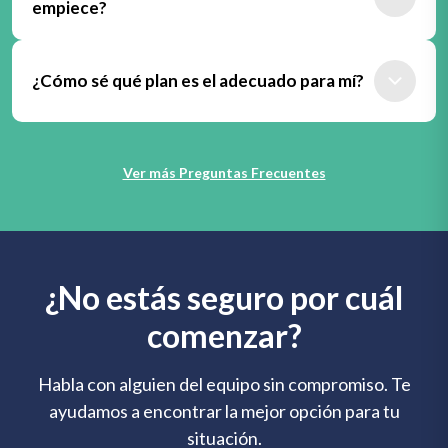
Puedes pausar o cancelar cuando lo necesites, sin
empiece?
permanencias obligatorias.
Sí. Puedes cambiar de plan según lo que vayas
necesitando.
¿Cómo sé qué plan es el adecuado para mí?
Si no estás seguro de cuál elegir, nuestro equipo puede
Depende de tu momento, tu disponibilidad y el nivel de
ayudarte a decidir.
acompañamiento que quieras.
Ver más Preguntas Frecuentes
Si quieres, escríbenos y te ayudamos a elegir la mejor
opción.
¿No estás seguro por cuál
comenzar?
Habla con alguien del equipo sin compromiso. Te
ayudamos a encontrar la mejor opción para tu
situación.