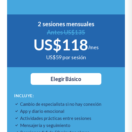
2 sesiones mensuales
Antes US$135
US$118
/mes
US$59 por sesión
Elegir Básico
INCLUYE:
Cambio de especialista si no hay conexión
App y diario emocional
Actividades prácticas entre sesiones
Mensajería y seguimiento