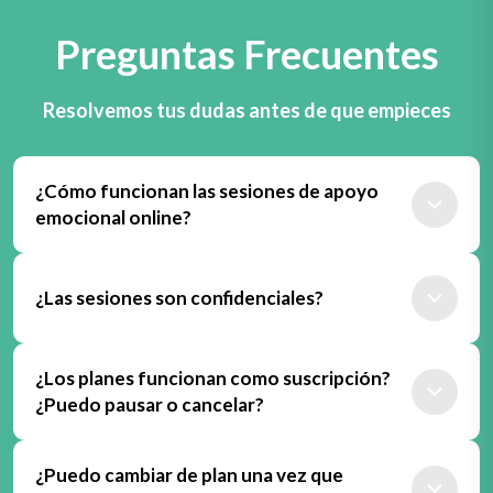
Preguntas Frecuentes
Resolvemos tus dudas antes de que empieces
¿Cómo funcionan las sesiones de apoyo
emocional online?
Las sesiones son encuentros en línea con tu especialista
(o con su especialista, si es plan de pareja) a través de
¿Las sesiones son confidenciales?
videollamada.
Sí. Tu información y tus sesiones se manejan de manera
Podrás agendar, conectarte y dar seguimiento a tu
¿Los planes funcionan como suscripción?
confidencial.
proceso dentro de Opción Yo, con herramientas
¿Puedo pausar o cancelar?
complementarias para avanzar entre sesiones.
Trabajamos para que tu experiencia sea segura y
privada, y para que puedas hablar con tranquilidad.
Sí, es una suscripción mensual.
¿Puedo cambiar de plan una vez que