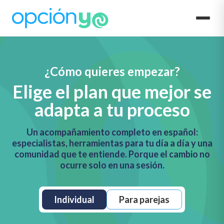
¿Cómo quieres empezar?
Elige el plan que mejor
se
adapta a tu proceso
Un acompañamiento completo en español:
especialistas, herramientas para tu día a día y una
comunidad que te entiende. Porque el cambio no
ocurre solo en una sesión.
Individual
Para parejas