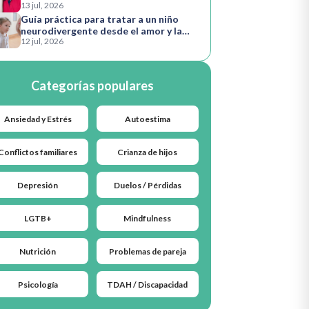
13 jul, 2026
Guía práctica para tratar a un niño
neurodivergente desde el amor y la
12 jul, 2026
comprensión
Categorías populares
Ansiedad y Estrés
Autoestima
Conflictos familiares
Crianza de hijos
Depresión
Duelos / Pérdidas
LGTB+
Mindfulness
Nutrición
Problemas de pareja
Psicología
TDAH / Discapacidad