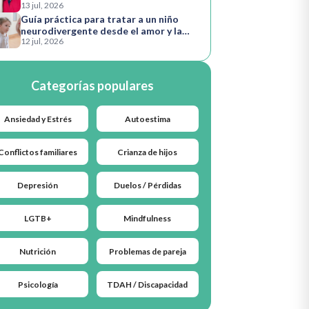
13 jul, 2026
Guía práctica para tratar a un niño
neurodivergente desde el amor y la
12 jul, 2026
comprensión
Categorías populares
Ansiedad y Estrés
Autoestima
Conflictos familiares
Crianza de hijos
Depresión
Duelos / Pérdidas
LGTB+
Mindfulness
Nutrición
Problemas de pareja
Psicología
TDAH / Discapacidad