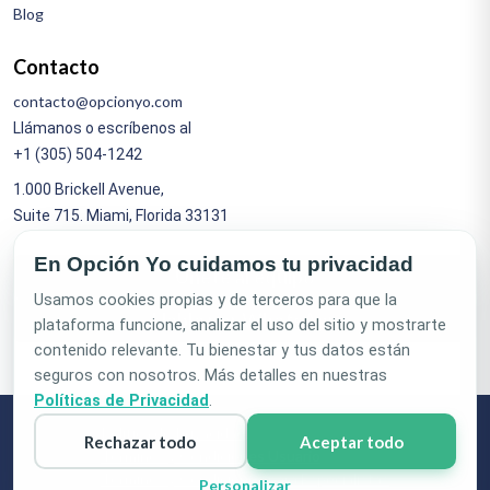
Blog
Contacto
contacto@opcionyo.com
Llámanos o escríbenos al
+1 (305) 504-1242
1.000 Brickell Avenue,
Suite 715. Miami, Florida 33131
En Opción Yo cuidamos tu privacidad
Únete al equipo
Usamos cookies propias y de terceros para que la
Habla por WhatsApp
plataforma funcione, analizar el uso del sitio y mostrarte
contenido relevante. Tu bienestar y tus datos están
seguros con nosotros. Más detalles en nuestras
Políticas de Privacidad
.
Política de Privacidad
Rechazar todo
Aceptar todo
Términos y Condiciones Usuario
Términos y Condiciones para Especialistas
Personalizar